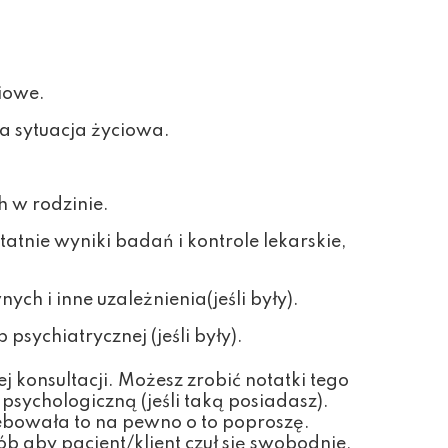
iowe.
a sytuacja życiowa.
 w rodzinie.
atnie wyniki badań i kontrole lekarskie,
h i inne uzależnienia(jeśli były).
sychiatrycznej (jeśli były).
 konsultacji. Możesz zrobić notatki tego
sychologiczną (jeśli taką posiadasz).
rzebowała to na pewno o to poproszę.
b aby pacjent/klient czuł się swobodnie,