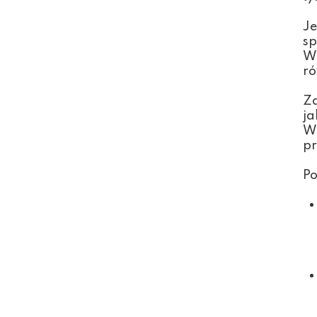
Je
sp
W 
ró
Za
ja
W 
pr
Po