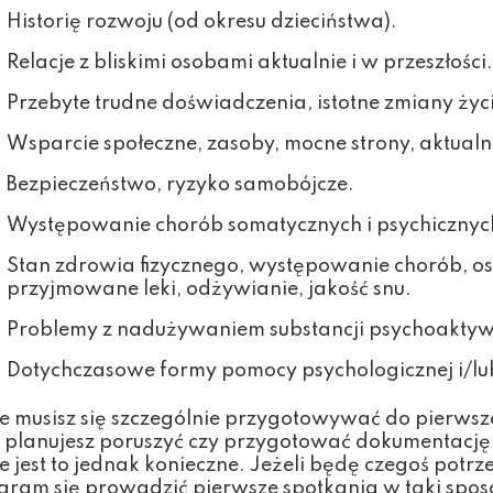
Historię rozwoju (od okresu dzieciństwa).
Relacje z bliskimi osobami aktualnie i w przeszłości.
Przebyte trudne doświadczenia, istotne zmiany życ
Wsparcie społeczne, zasoby, mocne strony, aktualn
Bezpieczeństwo, ryzyko samobójcze.
Występowanie chorób somatycznych i psychicznych
Stan zdrowia fizycznego, występowanie chorób, ost
przyjmowane leki, odżywianie, jakość snu.
Problemy z nadużywaniem substancji psychoaktywnyc
Dotychczasowe formy pomocy psychologicznej i/lub p
e musisz się szczególnie przygotowywać do pierwszej
 planujesz poruszyć czy przygotować dokumentację p
e jest to jednak konieczne. Jeżeli będę czegoś pot
aram się prowadzić pierwsze spotkania w taki sposó