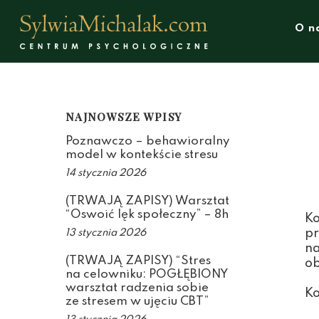
Skip
to
O n
content
NAJNOWSZE WPISY
Poznawczo – behawioralny
model w kontekście stresu
14 stycznia 2026
(TRWAJĄ ZAPISY) Warsztat
“Oswoić lęk społeczny” – 8h
Ko
pr
13 stycznia 2026
na
(TRWAJĄ ZAPISY) “Stres
ob
na celowniku: POGŁĘBIONY
warsztat radzenia sobie
Ko
ze stresem w ujęciu CBT”