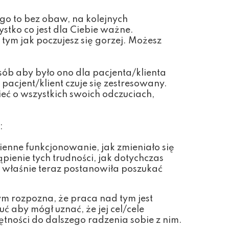
ego to bez obaw, na kolejnych
stko co jest dla Ciebie ważne.
ym jak poczujesz się gorzej. Możesz
ób aby było ono dla pacjenta/klienta
pacjent/klient czuje się zestresowany.
ć o wszystkich swoich odczuciach,
:
ienne funkcjonowanie, jak zmieniało się
ąpienie tych trudności, jak dotychczas
 właśnie teraz postanowiła poszukać
ym rozpozna, że praca nad tym jest
uć aby mógł uznać, że jej cel/cele
jętności do dalszego radzenia sobie z nim.