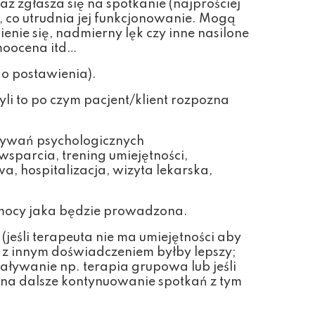
az zgłasza się na spotkanie (najprościej
 co utrudnia jej funkcjonowanie. Mogą
ienie się, nadmierny lęk czy inne nasilone
amoocena itd…
do postawienia).
yli to po czym pacjent/klient rozpozna
ywań psychologicznych
wsparcia, trening umiejętności,
a, hospitalizacja, wizyta lekarska,
omocy jaka będzie prowadzona.
jeśli terapeuta nie ma umiejętności aby
a z innym doświadczeniem byłby lepszy;
aływanie np. terapia grupowa lub jeśli
ę na dalsze kontynuowanie spotkań z tym