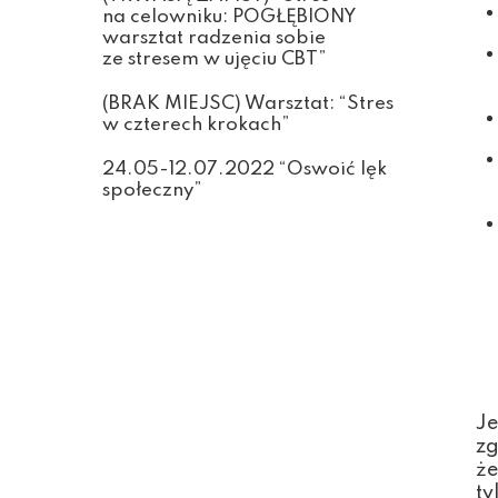
na celowniku: POGŁĘBIONY
warsztat radzenia sobie
ze stresem w ujęciu CBT”
(BRAK MIEJSC) Warsztat: “Stres
w czterech krokach”
24.05-12.07.2022 “Oswoić lęk
społeczny”
Je
zg
że
ty