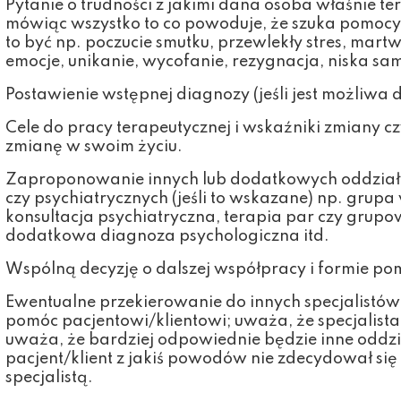
Pytanie o trudności z jakimi dana osoba właśnie ter
mówiąc wszystko to co powoduje, że szuka pomocy,
to być np. poczucie smutku, przewlekły stres, martw
emocje, unikanie, wycofanie, rezygnacja, niska s
Postawienie wstępnej diagnozy (jeśli jest możliwa 
Cele do pracy terapeutycznej i wskaźniki zmiany cz
zmianę w swoim życiu.
Zaproponowanie innych lub dodatkowych oddział
czy psychiatrycznych (jeśli to wskazane) np. grupa 
konsultacja psychiatryczna, terapia par czy grupow
dodatkowa diagnoza psychologiczna itd.
Wspólną decyzję o dalszej współpracy i formie p
Ewentualne przekierowanie do innych specjalistów (
pomóc pacjentowi/klientowi; uważa, że specjalist
uważa, że bardziej odpowiednie będzie inne oddzi
pacjent/klient z jakiś powodów nie zdecydował si
specjalistą.