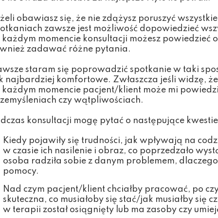
żeli obawiasz się, że nie zdążysz poruszyć wszystki
otkaniach zawsze jest możliwość dopowiedzieć wszy
każdym momencie konsultacji możesz powiedzieć o t
wnież zadawać różne pytania.
wsze staram się poprowadzić spotkanie w taki spos
k najbardziej komfortowe. Zwłaszcza jeśli widzę, że 
każdym momencie pacjent/klient może mi powiedzie
zemyśleniach czy wątpliwościach.
dczas konsultacji mogę pytać o następujące kwestie
Kiedy pojawiły się trudności, jak wpływają na codz
w czasie ich nasilenie i obraz, co poprzedzało wyst
osoba radziła sobie z danym problemem, dlaczego
pomocy.
Nad czym pacjent/klient chciałby pracować, po cz
skuteczna, co musiałoby się stać/jak musiałby się cz
w terapii został osiągnięty lub ma zasoby czy umie