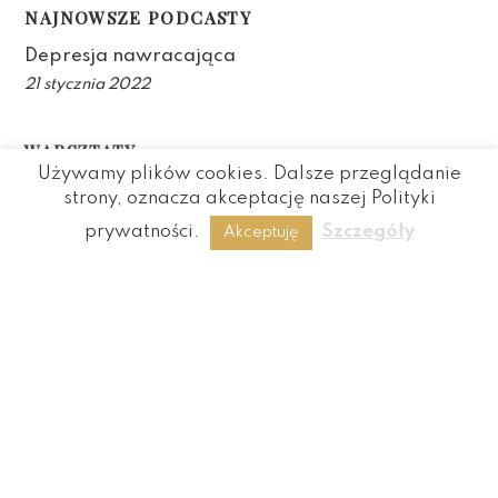
NAJNOWSZE PODCASTY
Depresja nawracająca
21 stycznia 2022
WARSZTATY
Używamy plików cookies. Dalsze przeglądanie
(TRWAJĄ ZAPISY) Warsztat “Oswoić lęk
strony, oznacza akceptację naszej Polityki
społeczny” – 8h
prywatności.
Szczegóły
Akceptuję
(TRWAJĄ ZAPISY) “Stres na celowniku:
POGŁĘBIONY warsztat radzenia sobie
ze stresem w ujęciu CBT”
(BRAK MIEJSC) Warsztat: “Stres w czterech
krokach”
24.05-12.07.2022 “Oswoić lęk społeczny”